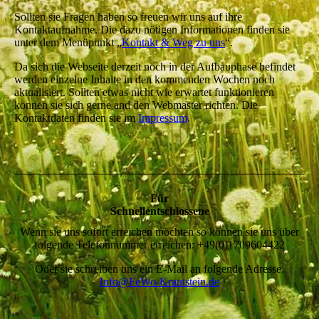
Sollten sie Fragen haben so freuen wir uns auf ihre
Kontaktaufnahme. Die dazu nötigen Informationen finden sie
unter dem Menüpunkt „
Kontakt & Weg zu uns
“.
Da sich die Webseite derzeit noch in der Aufbauphase befindet
werden einzelne Inhalte in den kommenden Wochen noch
aktualisiert. Sollten etwas nicht wie erwartet funktionieren
können sie sich gerne and den Webmaster richten. Die
Kontaktdaten finden sie im
Impressum
.
Für
Schnellentschlossene
Wenn sie uns sofort erreichen möchten so können sie uns über
folgende Telefonnummer erreichen: +49(0)1709604422
Oder sie schreiben uns ein E-Mail an folgende Adresse:
Info@FeWo-Krautstein.de