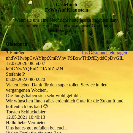
Gästebuch
FeWo Auf Krautstein
Wenn sie uns eine Nachricht hinterlassen möchten dann
schreiben sie uns doch etwas in unser Gästebuch.
Wir freuen uns sehr.
Gästebuch
3 Einträge
Ins Gästebuch eintragen
nhdWHwbpCvAYhptXmRVhv FSBxwTItDffEyddCpDvGIL
17.07.2026
08:54:07
kOGNwYQEnDTdAfdZpZN
Stefanie P.
05.09.2022
08:02:20
Vielen lieben Dank für den super tollen Service in den
vergangenen Wochen.
Die Jungs haben sich sehr wohl gefühlt.
Wir wünschen Ihnen alles erdenklich Gute für die Zukunft und
hoffentlich bis bald 😊
Torsten Schluckebier
12.05.2021
10:40:13
Hallo liebe Vermieter.
Uns hat es gut gefallen bei euch.