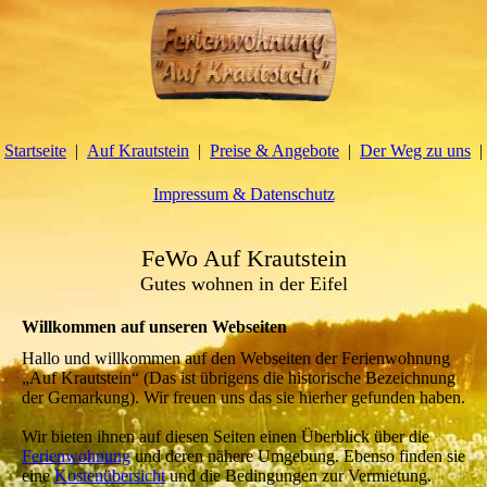
Startseite
Auf Krautstein
Preise & Angebote
Der Weg zu uns
Impressum & Datenschutz
FeWo Auf Krautstein
Gutes wohnen in der Eifel
Willkommen auf unseren Webseiten
Hallo und willkommen auf den Webseiten der Ferienwohnung
„Auf Krautstein“ (Das ist übrigens die historische Bezeichnung
der Gemarkung). Wir freuen uns das sie hierher gefunden haben.
Wir bieten ihnen auf diesen Seiten einen Überblick über die
Ferienwohnung
und deren nähere Umgebung. Ebenso finden sie
eine
Kostenübersicht
und die Bedingungen zur Vermietung.