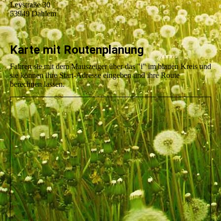
Leystraße 30
53949 Dahlem
Karte mit Routenplanung
Fahren sie mit dem Mauszeiger über das "i" im blauen Kreis und
sie können ihre Start-Adresse eingeben und ihre Route
berechnen lassen.